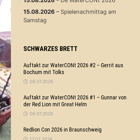
15.08.2026
–
De WaterCONt 2026
15.08.2026
–
Spielenachmittag am
Samstag
SCHWARZES BRETT
Auftakt zur WaterCONt 2026 #2 – Gerrit aus
Bochum mit Tolks
08.07.2026
Auftakt zur WaterCONt 2026 #1 – Gunnar von
der Red Lion mit Great Helm
06.07.2026
Redlion Con 2026 in Braunschweig
17.03.2026