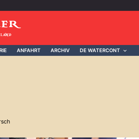
mer
land
RIE
ANFAHRT
ARCHIV
DE WATERCONT
rsch