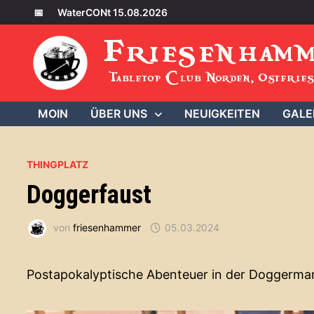
Zum
📅
WaterCONt 15.08.2026
Inhalt
Friesenham
springen
Tabletop Club Norden, Ostfries
MOIN
ÜBER UNS
NEUIGKEITEN
GALE
THINGPLATZ
Doggerfaust
von
friesenhammer
05.03.2024
Postapokalyptische Abenteuer in der Doggerma