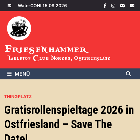
Zum
📅
WaterCONt 15.08.2026
Inhalt
springen
Friesenhammer
Tabletop Club Norden, Ostfriesland
MENÜ
THINGPLATZ
Gratisrollenspieltage 2026 in
Ostfriesland – Save The
Date!