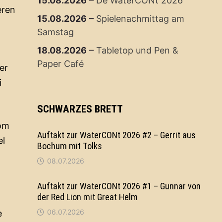
15.08.2026
–
De WaterCONt 2026
eren
15.08.2026
–
Spielenachmittag am
Samstag
18.08.2026
–
Tabletop und Pen &
Paper Café
er
i
SCHWARZES BRETT
vom
Auftakt zur WaterCONt 2026 #2 – Gerrit aus
el
Bochum mit Tolks
08.07.2026
Auftakt zur WaterCONt 2026 #1 – Gunnar von
der Red Lion mit Great Helm
06.07.2026
e