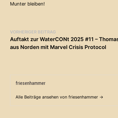
Munter bleiben!
Beitragsnavigation
Vorheriger
VORHERIGER BEITRAG
Beitrag:
Auftakt zur WaterCONt 2025 #11 – Thoma
aus Norden mit Marvel Crisis Protocol
friesenhammer
Alle Beiträge ansehen von friesenhammer →