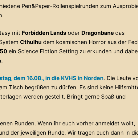
rschiedene Pen&Paper-Rollenspielrunden zum Ausprobi
n.
ntasy mit
Forbidden Lands
oder
Dragonbane
das
m System
Cthulhu
dem kosmischen Horror aus der Fed
350
ein Science Fiction Setting zu erkunden und dabe
n.
tag, dem 16.08., in die KVHS in Norden
. Die Leute 
m Tisch begrüßen zu dürfen. Es sind keine Hilfsmitt
nterlagen werden gestellt. Bringt gerne Spaß und
otenen Runden. Wenn ihr euch vorher anmeldet wollt,
nd der jeweiligen Runde. Wir tragen euch dann in di