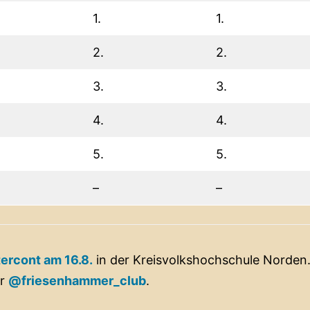
1.
1.
2.
2.
3.
3.
4.
4.
5.
5.
–
–
ercont am 16.8.
in der Kreisvolkshochschule Norden
er
@friesenhammer_club
.