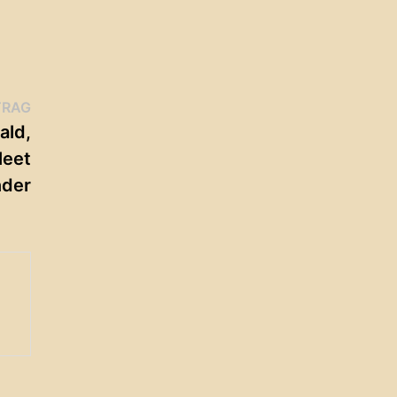
Nächster
TRAG
Beitrag:
ald,
leet
der