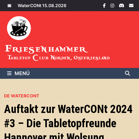
Zum
📅
WaterCONt 15.08.2026
Inhalt
springen
Friesenhammer
Tabletop Club Norden, Ostfriesland
MENÜ
DE WATERCONT
Auftakt zur WaterCONt 2024
#3 – Die Tabletopfreunde
Hannover mit Wolsung