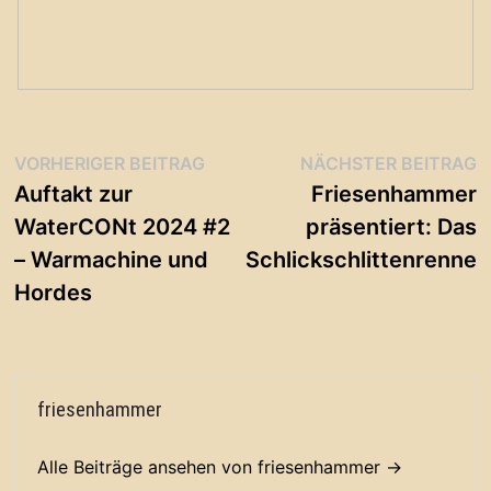
Beitragsnavigation
Vorheriger
N
VORHERIGER BEITRAG
NÄCHSTER BEITRAG
Beitrag:
B
Auftakt zur
Friesenhammer
WaterCONt 2024 #2
präsentiert: Das
– Warmachine und
Schlickschlittenrennen
Hordes
friesenhammer
Alle Beiträge ansehen von friesenhammer →