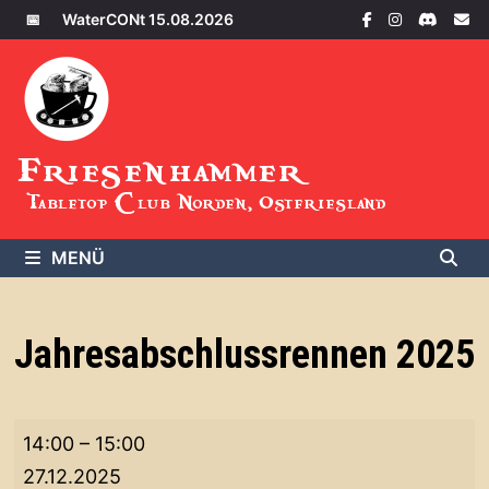
Zum
📅
WaterCONt 15.08.2026
Inhalt
springen
Friesenhammer
Tabletop Club Norden, Ostfriesland
MENÜ
Jahresabschlussrennen 2025
Jahresabschlussrennen
14:00
–
15:00
2025
27.12.2025