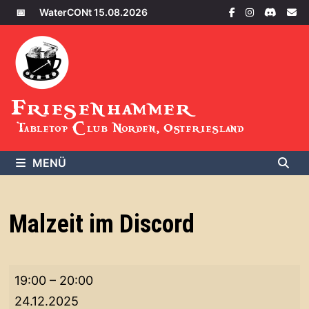
Zum
📅
WaterCONt 15.08.2026
Inhalt
springen
Friesenhammer
Tabletop Club Norden, Ostfriesland
MENÜ
Malzeit im Discord
Malzeit
19:00
–
20:00
im
24.12.2025