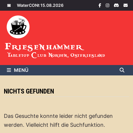
Zum
📅
WaterCONt 15.08.2026
Inhalt
springen
Friesenhammer
Tabletop Club Norden, Ostfriesland
MENÜ
NICHTS GEFUNDEN
Das Gesuchte konnte leider nicht gefunden
werden. Vielleicht hilft die Suchfunktion.