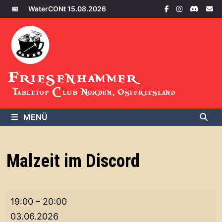
Zum
📅
WaterCONt 15.08.2026
Inhalt
springen
Friesenhammer
Tabletop Club Norden, Ostfriesland
MENÜ
Malzeit im Discord
Malzeit
19:00
–
20:00
im
03.06.2026