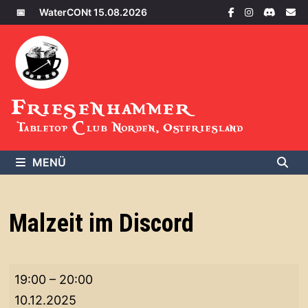
Zum
📅
WaterCONt 15.08.2026
Inhalt
springen
Friesenhammer
Tabletop Club Norden, Ostfriesland
MENÜ
Malzeit im Discord
Malzeit
19:00
–
20:00
im
10.12.2025