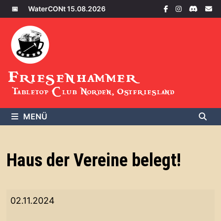
Zum
📅
WaterCONt 15.08.2026
Inhalt
springen
Friesenhammer
Tabletop Club Norden, Ostfriesland
MENÜ
Haus der Vereine belegt!
Haus
02.11.2024
der