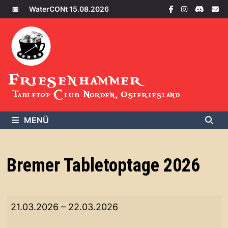
Zum
📅
WaterCONt 15.08.2026
Inhalt
springen
Friesenhammer
Tabletop Club Norden, Ostfriesland
MENÜ
Bremer Tabletoptage 2026
Bremer
21.03.2026
–
22.03.2026
Tabletoptage