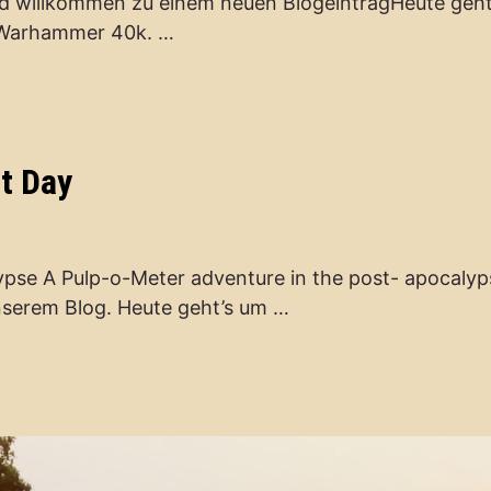
 willkommen zu einem neuen BlogeintragHeute geht
n Warhammer 40k. …
t Day
ypse A Pulp-o-Meter adventure in the post- apocalyp
nserem Blog. Heute geht’s um …