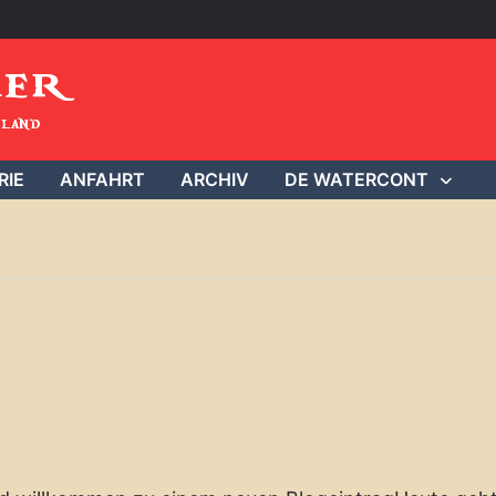
mer
land
RIE
ANFAHRT
ARCHIV
DE WATERCONT