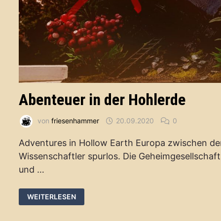
Abenteuer in der Hohlerde
von
friesenhammer
20.09.2020
0
Adventures in Hollow Earth Europa zwischen d
Wissenschaftler spurlos. Die Geheimgesellschaft 
und …
ABENTEUER
WEITERLESEN
IN
DER
HOHLERDE