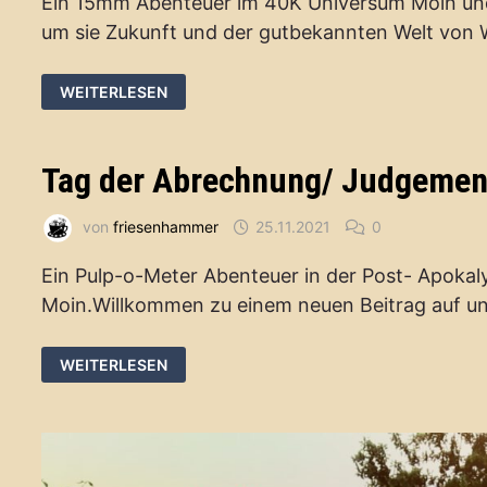
Ein 15mm Abenteuer im 40K Universum Moin und
um sie Zukunft und der gutbekannten Welt vo
GOBLINPALOOZA
WEITERLESEN
Tag der Abrechnung/ Judgemen
von
friesenhammer
25.11.2021
0
Ein Pulp-o-Meter Abenteuer in der Post- Apokal
Moin.Willkommen zu einem neuen Beitrag auf u
TAG
WEITERLESEN
DER
ABRECHNUNG/
JUDGEMENT
DAY