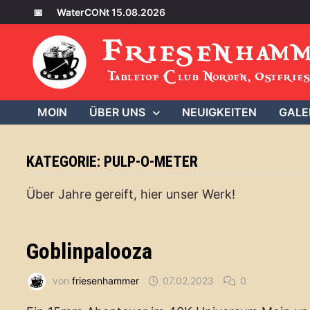
Zum
📅
WaterCONt 15.08.2026
Inhalt
Friesenham
springen
Tabletop Club Norden, Ostfries
MOIN
ÜBER UNS
NEUIGKEITEN
GALE
KATEGORIE:
PULP-O-METER
Über Jahre gereift, hier unser Werk!
Goblinpalooza
von
friesenhammer
07.02.2023
0